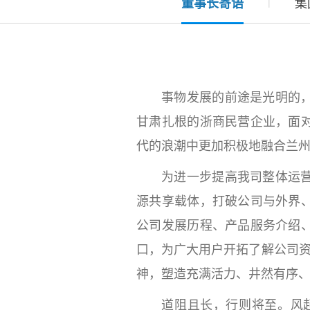
董事长寄语
|
集
事物发展的前途是光明的
甘肃扎根的浙商民营企业，面
代的浪潮中更加积极地融合兰
为进一步提高我司整体运
源共享载体，打破公司与外界
公司发展历程、产品服务介绍
口，为广大用户开拓了解公司资
神，塑造充满活力、井然有序
道阻且长，行则将至。风