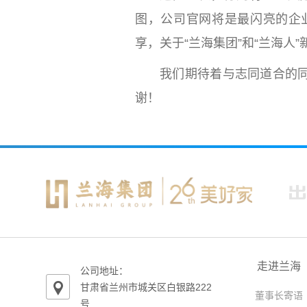
图，公司官网将是最闪亮的企
享，关于“兰海集团”和“兰海人
我们期待着与志同道合的
谢！
走进兰海
公司地址：
甘肃省兰州市城关区白银路222
董事长寄语
号