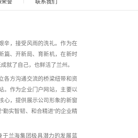
海荣誉
|
联系我们
艰辛，接受风雨的洗礼。作为在
新篇、开新局、育新机，在新时
既成就了自己，也鲜活了兰州。
立各方沟通交流的桥梁纽带和资
站。作为企业门户网站，主要以
核心，提供展示公司形象的新窗
“勤实智韧、和合精进”的企业精
身于兰海集团极具潜力的发展蓝